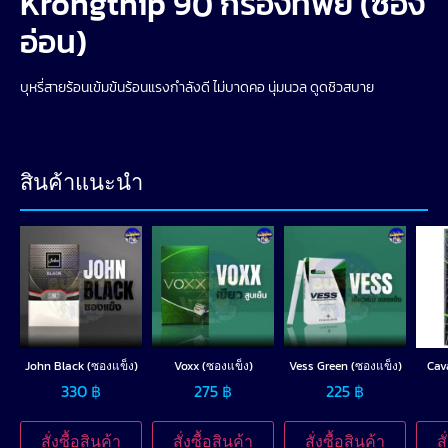
Krongthip 90 กรองทิพย์ (ซอง
อ่อน)
บุหรี่สายร้อนเข้มข้นร้อนแรงกำลังดี ไม่บาดคอ นุ่มนวล ดูดชิวสบาย
สินค้าแนะนำ
John Black (ซองแข็ง)
Voxx (ซองแข็ง)
Vess Green (ซองแข็ง)
Cava
330
฿
275
฿
225
฿
สั่งซื้อสินค้า
สั่งซื้อสินค้า
สั่งซื้อสินค้า
ส