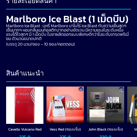
รายละเอียดสินค้า
Marlboro Ice Blast (1 เม็ดบีบ)
Marlboro Ice Blast : บุหรี่ Marlboro มาโบโร่ Ice Blast กับความเย็นสุดๆ
เย็นมากๆ หอมกลิ่นเมนทอลติกปากอย่างชัดเจน มีความแรงในระดับหนึ่ง
แรงได้ใจสุดๆ มี 1 เม็ดบีบ ใบยาผลิตออกแบบพิเศษดีกว่าในระดับเกรดพรีเมี่
ยม ตัวมวนขนาดปกติ
(บรรจุ 20 มวน/ซอง – 10 ซอง/คอตตอน)
สินค้าแนะนำ
Cavallo Vulcano Red
Vess Red (ซองแข็ง)
John Black (ซองแข็ง)
V
235
฿
225
฿
330
฿