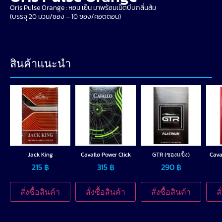
Oris Pulse Orange : หอม เย็น มาพร้อมเม็ดบีบกลิ่นส้ม
(บรรจุ 20 มวน/ซอง – 10 ซอง/คอตตอน)
สินค้าแนะนำ
Jack King
Cavallo Power Click
GTR (ซองแข็ง)
Cava
215
฿
315
฿
290
฿
สั่งซื้อสินค้า
สั่งซื้อสินค้า
สั่งซื้อสินค้า
ส