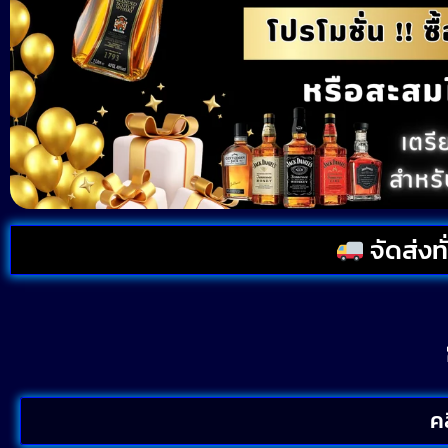
จัดส่งท
คล